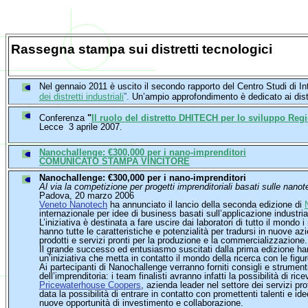
Rassegna stampa sui distretti tecnologici
Nel gennaio 2011 è uscito il secondo rapporto del Centro Studi di I
dei distretti industriali
”.
Un’ampio approfondimento è dedicato ai distr
Conferenza
"
Il ruolo del distretto DHITECH per lo sviluppo Reg
Lecce 3 aprile 2007.
Nanochallenge: €300,000 per i nano-imprenditori
COMUNICATO STAMPA VINCITORE
Nanochallenge: €300,000 per i nano-imprenditori
Al via la competizione per progetti imprenditoriali basati sulle nano
Padova, 20 marzo 2006
Veneto Nanotech
ha annunciato il lancio della seconda edizione di
internazionale per idee di business basati sull’applicazione industri
L’iniziativa è destinata a fare uscire dai laboratori di tutto il mondo 
hanno tutte le caratteristiche e potenzialità per tradursi in nuove az
prodotti e servizi pronti per la produzione e la commercializzazione.
Il grande successo ed entusiasmo suscitati dalla prima edizione ha
un’iniziativa che metta in contatto il mondo della ricerca con le fig
Ai partecipanti di Nanochallenge verranno forniti consigli e strument
dell’imprenditoria: i team finalisti avranno infatti la possibilità di ri
Pricewaterhouse Coopers
, azienda leader nel settore dei servizi pr
data la possibilità di entrare in contatto con promettenti talenti e id
nuove opportunità di investimento e collaborazione.