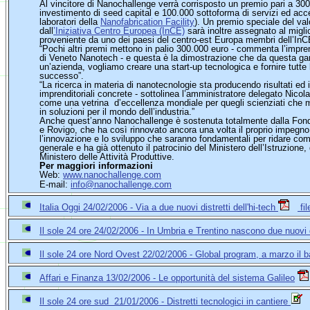
Al vincitore di Nanochallenge verrà corrisposto un premio pari a 300.
investimento di seed capital e 100.000 sottoforma di servizi ed acces
laboratori della
Nanofabrication Facility
). Un premio speciale del va
dall
’Iniziativa Centro Europea (InCE)
sarà inoltre assegnato al migli
proveniente da uno dei paesi del centro-est Europa membri dell’In
“Pochi altri premi mettono in palio 300.000 euro - commenta l’impren
di Veneto Nanotech - e questa è la dimostrazione che da questa g
un’azienda, vogliamo creare una start-up tecnologica e fornire tutte
successo”.
“La ricerca in materia di nanotecnologie sta producendo risultati ed 
imprenditoriali concrete - sottolinea l’amministratore delegato Nico
come una vetrina d’eccellenza mondiale per quegli scienziati che mi
in soluzioni per il mondo dell’industria.”
Anche quest’anno Nanochallenge è sostenuta totalmente dalla Fon
e Rovigo, che ha così rinnovato ancora una volta il proprio impegn
l’innovazione e lo sviluppo che saranno fondamentali per ridare compe
generale e ha già ottenuto il patrocinio del Ministero dell’Istruzione,
Ministero delle Attività Produttive.
Per maggiori informazioni
Web:
www.nanochallenge.com
E-mail:
info@nanochallenge.com
Italia Oggi 24/02/2006 - Via a due nuovi distretti dell'hi-tech
fi
Il sole 24 ore 24/02/2006 - In Umbria e Trentino nascono due nuovi di
Il sole 24 ore Nord Ovest 22/02/2006 - Global program, a marzo il
Affari e Finanza 13/02/2006 - Le opportunità del sistema Galileo
Il sole 24 ore sud 21/01/2006 - Distretti tecnologici in cantiere