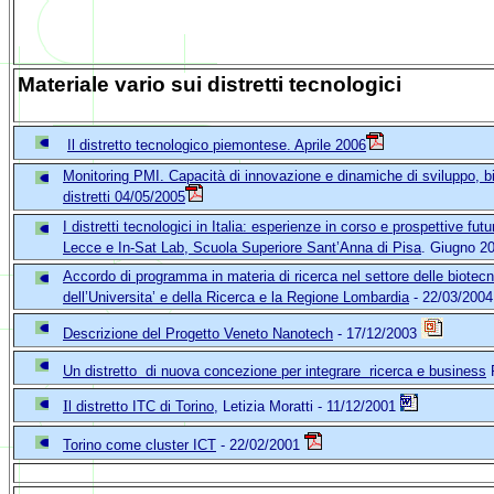
Materiale vario sui distretti tecnologici
Il distretto tecnologico piemontese. Aprile 2006
Monitoring PMI. Capacità di innovazione e dinamiche di sviluppo, bi
distretti
04/05/2005
I distretti tecnologici in Italia: esperienze in corso e prospettive fut
Lecce e In-Sat Lab, Scuola Superiore Sant’Anna di Pisa
. Giugno 2
Accordo di programma in materia di ricerca nel settore delle biotecnol
dell’Universita’ e della Ricerca e la Regione Lombardia
- 22/03/200
Descrizione del Progetto Veneto Nanotech
- 17/12/2003
Un distretto di nuova concezione per integrare ricerca e business
R
I
l distretto ITC di Torino
, Letizia Moratti - 11/12/2001
Torino come cluster ICT
- 22/02/2001