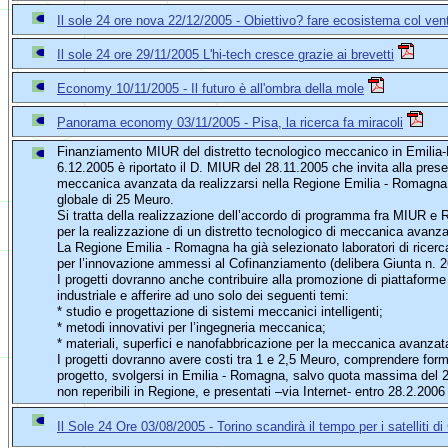
Il sole 24 ore nova 22/12/2005 - Obiettivo? fare ecosistema col vent
Il sole 24 ore 29/11/2005 L'hi-tech cresce grazie ai brevetti
Economy 10/11/2005 - Il futuro è all'ombra della mole
Panorama economy 03/11/2005 - Pisa, la ricerca fa miracoli
Finanziamento MIUR del distretto tecnologico meccanico in Emilia
6.12.2005 è riportato il D. MIUR del 28.11.2005 che invita alla presen
meccanica avanzata da realizzarsi nella Regione Emilia - Romagna
globale di 25 Meuro.
Si tratta della realizzazione dell’accordo di programma fra MIUR e
per la realizzazione di un distretto tecnologico di meccanica avanza
La Regione Emilia - Romagna ha già selezionato laboratori di ricerca
per l’innovazione ammessi al Cofinanziamento (delibera Giunta n. 2
I progetti dovranno anche contribuire alla promozione di piattaforme 
industriale e afferire ad uno solo dei seguenti temi:
* studio e progettazione di sistemi meccanici intelligenti;
* metodi innovativi per l’ingegneria meccanica;
* materiali, superfici e nanofabbricazione per la meccanica avanzat
I progetti dovranno avere costi tra 1 e 2,5 Meuro, comprendere for
progetto, svolgersi in Emilia - Romagna, salvo quota massima del 2
non reperibili in Regione, e presentati –via Internet- entro 28.2.2006
Il Sole 24 Ore 03/08/2005 - Torino scandirà il tempo per i satelliti di