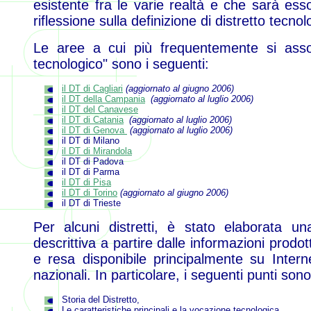
esistente fra le varie realtà e che sarà es
riflessione sulla definizione di distretto tecnol
Le aree a cui più frequentemente si associ
tecnologico" sono i seguenti:
il DT di Cagliari
(aggiornato al giugno 2006)
il DT della Campania
(aggiornato al luglio 2006)
il DT del Canavese
il DT di Catania
(aggiornato al luglio 2006)
il DT di Genova
(aggiornato al luglio 2006)
il DT di Milano
il DT di Mirandola
il DT di Padova
il DT di Parma
il DT di Pisa
il DT di Torino
(aggiornato al giugno 2006)
il DT di Trieste
Per alcuni distretti, è stato elaborata u
descrittiva a partire dalle informazioni prodotte
e resa disponibile principalmente su Interne
nazionali. In particolare, i seguenti punti sono 
Storia del Distretto,
Le caratteristiche principali e la vocazione tecnologica